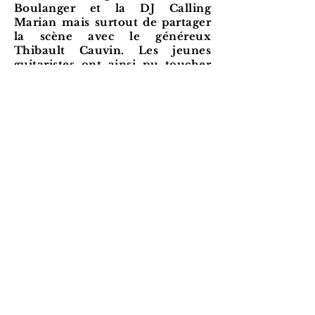
Boulanger et la DJ Calling
Marian mais surtout de partager
la scène avec le généreux
Thibault Cauvin. Les jeunes
guitaristes ont ainsi pu toucher
du doigt la vie d'artiste. Une
expérience et des souvenirs
exceptionnels à ajouter à l'album
Guitares & Co !
FRANCE
2024
Contact
sarahcantegrel@hotmail.com
06 22 16 01 76